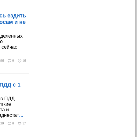
сь ездить
осам и не
ыделенных
го
, сейчас
896
0
16
ПДД с 1
 в ПДД
упкие
та и
еднестат
…
130
0
17