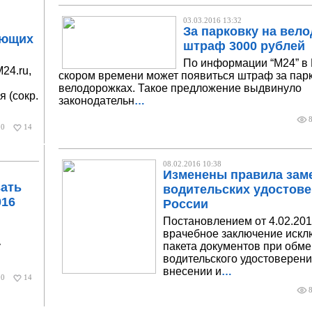
03.03.2016 13:32
За парковку на вело
ающих
штраф 3000 рублей
По информации “М24” в 
24.ru,
скором времени может появиться штраф за парк
велодорожках. Такое предложение выдвинуло
 (сокр.
законодательн
…
0
14
08.02.2016 10:38
Изменены правила зам
ать
водительских удостове
016
России
Постановлением от 4.02.20
.
врачебное заключение искл
у
пакета документов при обм
водительского удостоверени
внесении и
…
0
14