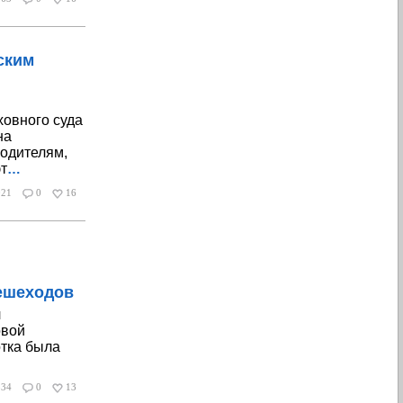
ским
овного суда
на
одителям,
эт
…
021
0
16
ешеходов
л
овой
отка была
834
0
13