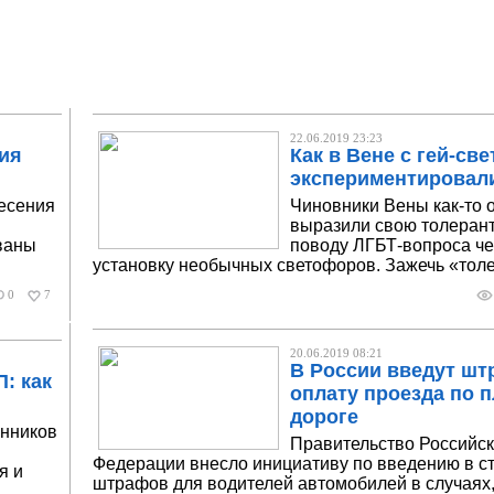
22.06.2019 23:23
ия
Как в Вене с гей-с
экспериментировал
есения
Чиновники Вены как-то
выразили свою толерант
ваны
поводу ЛГБТ-вопроса че
установку необычных светофоров. Зажечь «тол
0
7
20.06.2019 08:21
В России введут шт
: как
оплату проезда по 
дороге
енников
Правительство Российс
Федерации внесло инициативу по введению в с
я и
штрафов для водителей автомобилей в случаях,