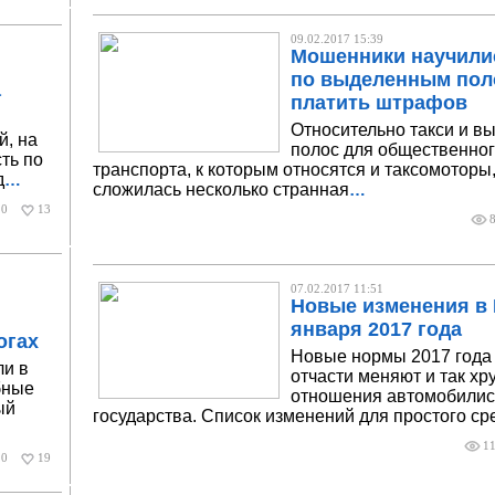
09.02.2017 15:39
Мошенники научили
по выделенным пол
а
платить штрафов
Относительно такси и в
, на
полос для общественно
ть по
транспорта, к которым относятся и таксомоторы
д
…
сложилась несколько странная
…
0
13
07.02.2017 11:51
Новые изменения в 
января 2017 года
огах
Новые нормы 2017 года
и в
отчасти меняют и так хр
бные
отношения автомобилис
ый
государства. Список изменений для простого ср
1
0
19