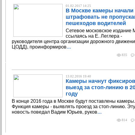
01.02.2017 14:25
В Москве камеры начали
штрафовать не пропуск
пешеходов водителей
Сетевое московское издание М
ссылаясь на Е. Леглера -
руководителя центра организации дорожного движения
ЦОДД), проинформиров
…
835
13.02.2016 19:40
Камеры начнут фиксиров
выезд за стоп-линию в 2
году
В конце 2016 года в Москве будут поставлены камеры
Функция камеры - выявлять проезд за стоп-линию. Эт
новость поведал Вадим Юрьев, руков
…
814