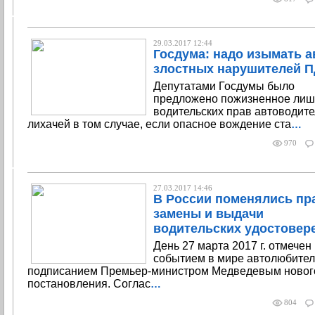
29.03.2017 12:44
Госдума: надо изымать а
злостных нарушителей 
Депутатами Госдумы было
предложено пожизненное ли
водительских прав автоводите
лихачей в том случае, если опасное вождение ста
…
970
27.03.2017 14:46
В России поменялись пр
замены и выдачи
водительских удостовер
День 27 марта 2017 г. отмече
событием в мире автолюбител
подписанием Премьер-министром Медведевым новог
постановления. Соглас
…
804