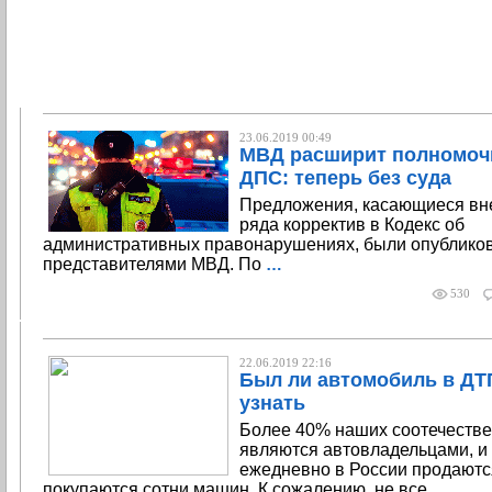
23.06.2019 00:49
МВД расширит полномоч
ДПС: теперь без суда
Предложения, касающиеся вн
ряда корректив в Кодекс об
административных правонарушениях, были опублико
представителями МВД. По
…
530
22.06.2019 22:16
Был ли автомобиль в ДТП
узнать
Более 40% наших соотечеств
являются автовладельцами, и
ежедневно в России продаютс
покупаются сотни машин. К сожалению, не все
…