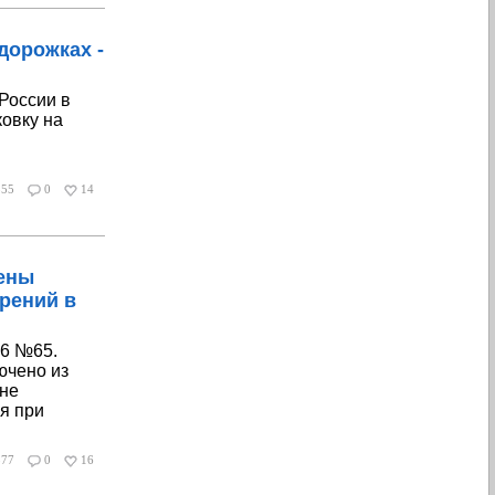
дорожках -
России в
овку на
855
0
14
ены
рений в
16 №65.
ючено из
ене
я при
877
0
16