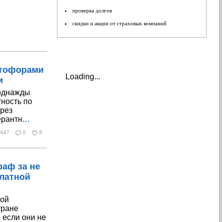
проверка долгов
скидки и акции от страховых компаний
ветофорами
Loading...
и
 однажды
ность по
рез
ерантн
…
647
0
8
раф за не
платной
кой
тране
 если они не