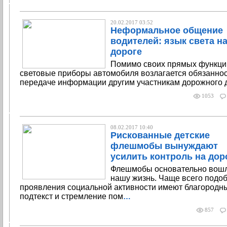
20.02.2017 03:52
Неформальное общение
водителей: язык света н
дороге
Помимо своих прямых функций
световые приборы автомобиля возлагается обязаннос
передаче информации другим участникам дорожного 
1053
08.02.2017 10:40
Рискованные детские
флешмобы вынуждают
усилить контроль на дор
Флешмобы основательно вошл
нашу жизнь. Чаще всего подо
проявления социальной активности имеют благородн
подтекст и стремление пом
…
857