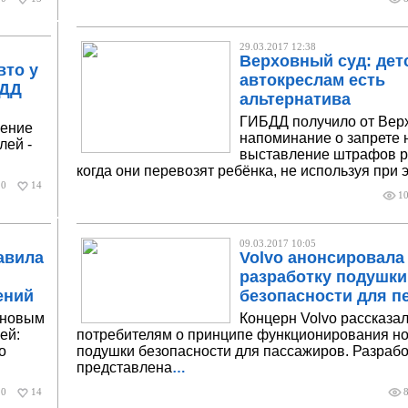
29.03.2017 12:38
Верховный суд: дет
вто у
автокреслам есть
ПДД
альтернатива
ГИБДД получило от Верх
шение
напоминание о запрете 
лей -
выставление штрафов р
когда они перевозят ребёнка, не используя при 
0
14
1
09.03.2017 10:05
авила
Volvo анонсировала
разработку подушки
ений
безопасности для п
н новым
Концерн Volvo рассказа
ей:
потребителям о принципе функционирования н
о
подушки безопасности для пассажиров. Разраб
представлена
…
0
14