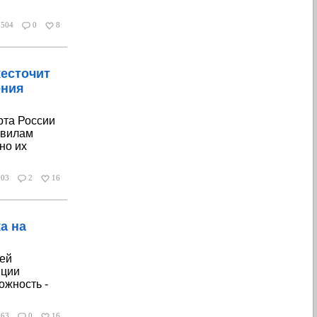
504
0
8
есточит
ения
рта России
авилам
но их
803
2
16
а на
лей
иции
ожность -
863
0
16