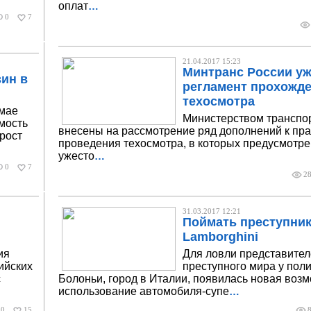
оплат
…
0
7
21.04.2017 15:23
Минтранс России уж
зин в
регламент прохожд
техосмотра
 мае
Министерством транспо
мость
внесены на рассмотрение ряд дополнений к пр
рост
проведения техосмотра, в которых предусмотре
ужесто
…
0
7
2
31.03.2017 12:21
Поймать преступник
Lamborghini
ия
Для ловли представите
ийских
преступного мира у пол
с
Болоньи, город в Италии, появилась новая возм
использование автомобиля-супе
…
0
15