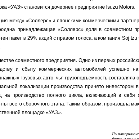
ка «УАЗ» становится дочернее предприятие Isuzu Motors.
кция между «Соллерс» и японскими коммерческими партнера
а продана принадлежащая «Соллерс» доля в совместном п
ен пакет в 29% акций с правом голоса, а компания Sojitzu 
.
честве совместного предприятия. Одно из первых российск
дству и сбыту коммерческих автомобилей успешно на
нажных грузовых авто, чья грузоподъемность составляла от
мальной локализации производства принято инвестором в 
д на производство полного цикла, включающий в себя 
нты всего сборочного этапа. Таким образом, произошла ма
дственной площадке «УАЗ».
По материалам:
Фото из откры