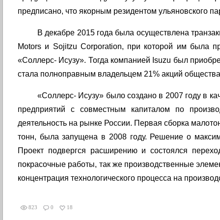
предписано, что якорным резидентом ульяновского пар
В декабре 2015 года была осуществлена транза
Motors и Sojitzu Corporation, при которой им был
«Соллерс- Исузу». Тогда компанией Isuzu был приобрет
стала полноправным владельцем 21% акций общества
«Соллерс- Исузу» было создано в 2007 году в ка
предприятий с совместным капиталом по произво
деятельность на рынке России. Первая сборка малотон
тонн, была запущена в 2008 году. Решение о макси
Проект подвергся расширению и состоялся перехо
покрасочные работы, так же производственные элеме
концентрация технологического процесса на произво
823
0
18