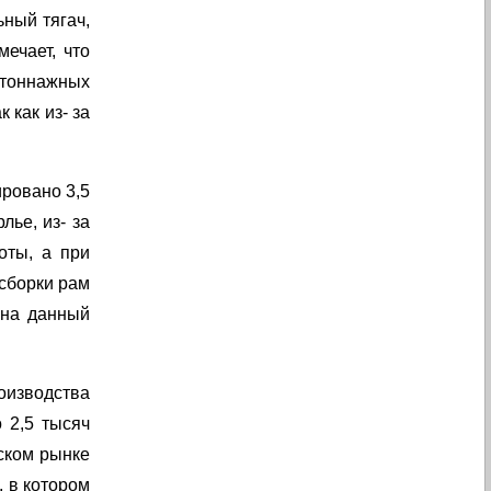
ный тягач,
ечает, что
тоннажных
 как из- за
ировано 3,5
лье, из- за
оты, а при
 сборки рам
 на данный
роизводства
 2,5 тысяч
ском рынке
, в котором