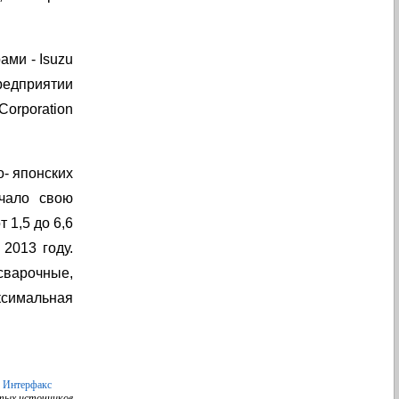
ми - Isuzu
редприятии
Corporation
о- японских
чало свою
 1,5 до 6,6
2013 году.
сварочные,
ксимальная
Интерфакс
тых источников