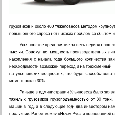
грузовиков и около 400 тяжеловесов методом крупноузл
повышенного спроса нет никаких проблем со сбытом и
Ульяновское предприятие за весь период прошлого
тысячи. Совокупная мощность производственных линий
накопления с начала года большого количества за
необходимости возможен переход и на трехсменный. П
на ульяновских мощностях, что будет способствова
момент около 30%.
Раньше в администрации Ульяновска было заявле
тяжелых грузовиков грузоподъемностью от 30 тонн.
машин в год, а в следующие год- два инвестором на
продукции. Ранее между «Исузу Рус» и корпорацией р