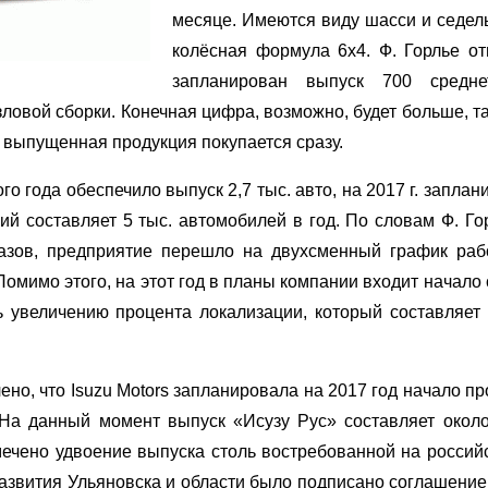
месяце. Имеются виду шасси и седель
колёсная формула 6х4. Ф. Горлье отм
запланирован выпуск 700 средне
овой сборки. Конечная цифра, возможно, будет больше, так
 выпущенная продукция покупается сразу.
 года обеспечило выпуск 2,7 тыс. авто, на 2017 г. заплан
 составляет 5 тыс. автомобилей в год. По словам Ф. Гор
казов, предприятие перешло на двухсменный график раб
омимо этого, на этот год в планы компании входит начало
ть увеличению процента локализации, который составляет
но, что Isuzu Motors запланировала на 2017 год начало п
 На данный момент выпуск «Исузу Рус» составляет около
мечено удвоение выпуска столь востребованной на россий
азвития Ульяновска и области было подписано соглашение