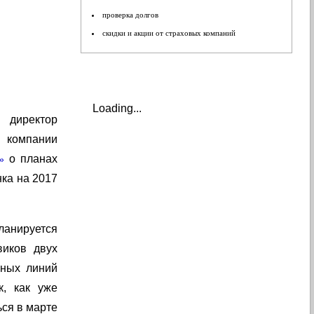
проверка долгов
скидки и акции от страховых компаний
Loading...
 директор
а компании
о планах
»
ка на 2017
анируется
виков двух
нных линий
к, как уже
ься в марте