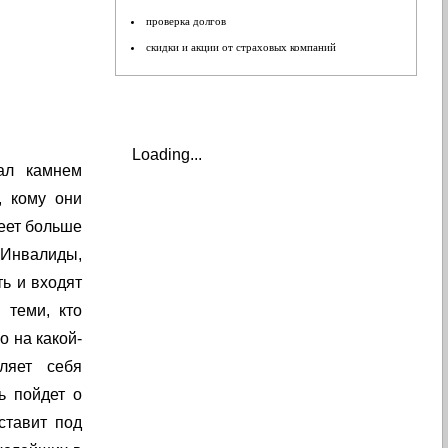
проверка долгов
скидки и акции от страховых компаний
Loading...
ал камнем
, кому они
меет больше
 Инвалиды,
ь и входят
 теми, кто
о на какой-
ляет себя
ь пойдет о
ставит под