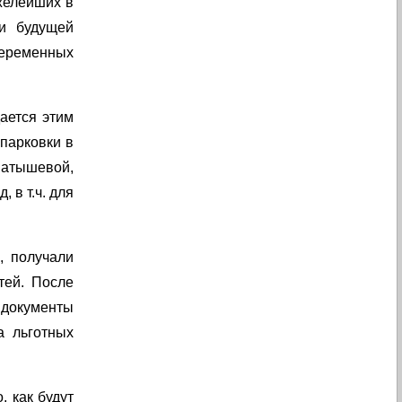
яжелейших в
и будущей
беременных
ается этим
парковки в
Батышевой,
 в т.ч. для
, получали
тей. После
 документы
а льготных
, как будут