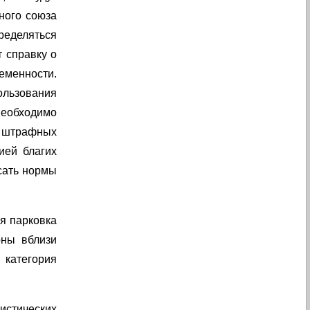
ного союза
ределяться
т справку о
еменности.
ользования
 необходимо
я штрафных
ией благих
сать нормы
я парковка
оны вблизи
 категория
истических