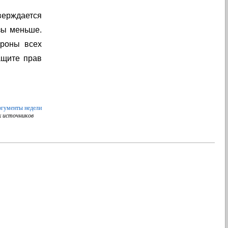
верждается
зы меньше.
ороны всех
ащите прав
гументы недели
 источников