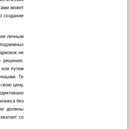
тами может
то создание
ния личным
 подземных
арковок не
о решения.
 или путем
енными. Те
 свою цену,
одиктовано
бизнеса без
бки должны
хватает со