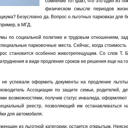
сомнение тот факт, что это один из т
физическом смысле периодов жизн
оциума? Безусловно да. Вопрос о льготных парковках для 
пример, в МГД.
умы по социальной политике и трудовым отношениям, зад
пециальные парковочные места. Сейчас, когда стоимость 
опрос становится особенно животрепещущим. Со слов Т. 
труднения в виде продления сроков ее решения еще на год,
о не успевали оформить документы на продление льготы
ководитель Ассоциации по защите семьи, родителей, де
ми возможностями, получив статус инвалида, оформляют
ециальный реестр, позволяющий им останавливаться н
йки для автомобиля.
женщин из льготной категории, остается открытым. Неясно