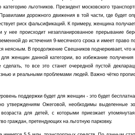
 категорию льготников. Президент московского транспорт
 Правилами дорожного движения в той части, где будет оп
ествует риск фальсификаций. К примеру, женщина получае
и у нее происходит незапланированное прерывание бер
еменной до истечения 9-месячного срока и имеет право п
тся неясным. В продолжение Свешников подчеркивает, что
ы для женщин данной категории, во избежание получени
е сделать, то все это станет очередной пустой декларац
изнью и реальными проблемами людей. Важно чётко пропи
ровень поддержки будет для женщин - это будет бесплатна
асно утверждениям Ожеговой, необходимы выделенные з
 возраста для детей, с которыми приезжает упомянутая
тво граждан, претендующих на льготную парковку.
е имеется 5,5 млн. транспортных средств. По данным стат