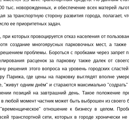
100 тыс. новорожденных, и обеспечение всех матерей льго
я за транспортную сторону развития города, полагает, ч
сло ее приоритетных задач.
, при которых провоцируется отказ населения от пользова
хотя создание многоярусных парковочных мест, а также
решением проблемы. Бороться с пробками через запрет п
лирования расценок за парковку также далек от своег
у решения этого вопроса на уровень городских сластей
ру Парижа, где цены на парковку выглядят вполне умер
, "живут одним днём" и стараются максимально "содрать"
шении позиций на завтрашний день. Такое положение пр
е в любой момент частник может быть выброшен из своего 
 "временщическое" отношение к бизнесу в целом. Про
всей транспортной сети, которых в городе хронически не 