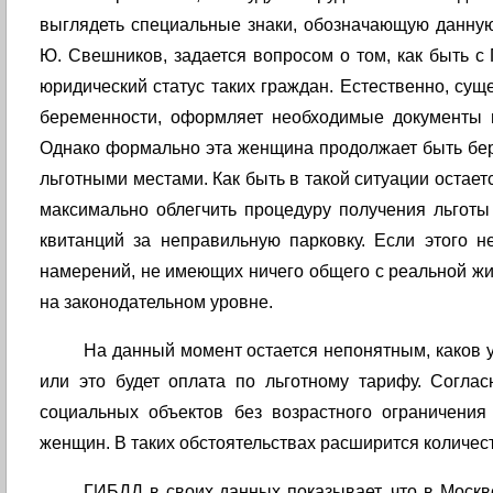
выглядеть специальные знаки, обозначающую данную
Ю. Свешников, задается вопросом о том, как быть с
юридический статус таких граждан. Естественно, сущ
беременности, оформляет необходимые документы 
Однако формально эта женщина продолжает быть бер
льготными местами. Как быть в такой ситуации остае
максимально облегчить процедуру получения льгот
квитанций за неправильную парковку. Если этого н
намерений, не имеющих ничего общего с реальной ж
на законодательном уровне.
На данный момент остается непонятным, каков у
или это будет оплата по льготному тарифу. Согл
социальных объектов без возрастного ограничения
женщин. В таких обстоятельствах расширится количес
ГИБДД в своих данных показывает, что в Москв