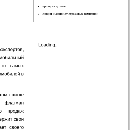
проверка долгов
скидки и акции от страховых компаний
Loading...
ертов,
мобильный
сок самых
омобилей в
том списке
 флагман
го продаж
ержит свои
ает своего