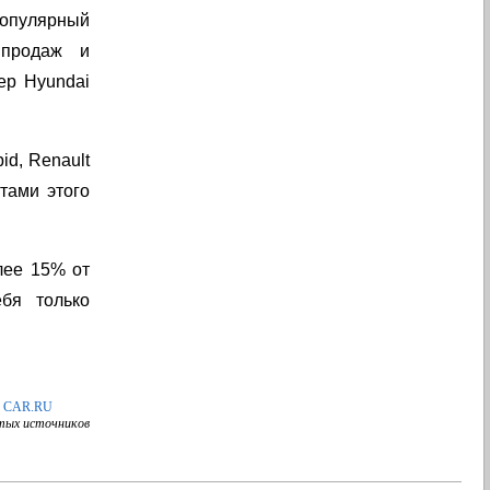
популярный
 продаж и
ер Hyundai
id, Renault
тами этого
лее 15% от
бя только
CAR.RU
тых источников