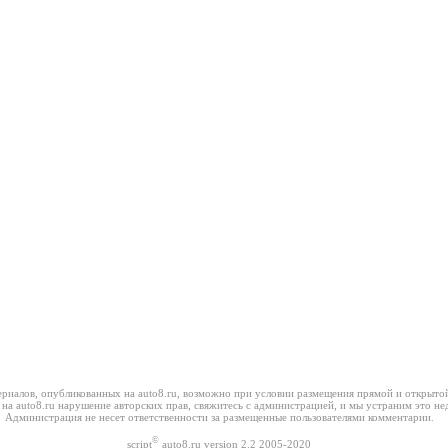
риалов, опубликованных на auto8.ru, возможно при условии размещения прямой и открытой
 на auto8.ru нарушение авторских прав, свяжитесь с администрацией, и мы устраним это не
Администрация не несет ответственности за размещенные пользователями комментарии.
©
script
auto8.ru version 2.2 2005-2020